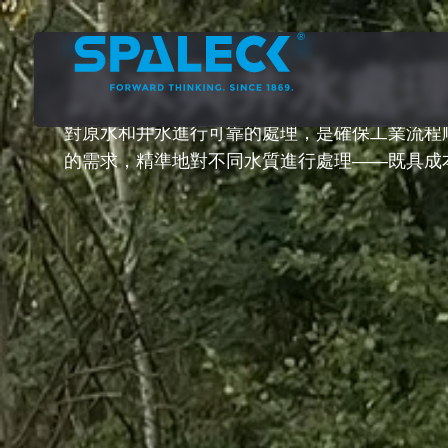
確保獨立性——監控水質
原水與井水處
對原水和井水進行可靠的處理，是確保工業流程
的需求，精準地對不同水質進行處理——既具成