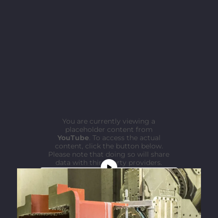
You are currently viewing a
placeholder content from
YouTube
. To access the actual
content, click the button below.
Please note that doing so will share
data with third-party providers.
More Information
Unblock content
Accept required service and