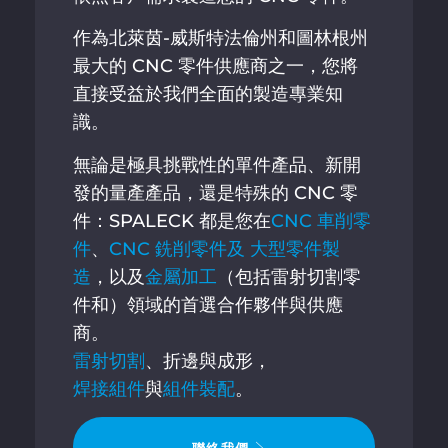
作為北萊茵-威斯特法倫州和圖林根州
最大的 CNC 零件供應商之一，您將
直接受益於我們全面的製造專業知
識。
無論是極具挑戰性的單件產品、新開
發的量產產品，還是特殊的 CNC 零
件：SPALECK 都是您在
CNC 車削零
件
、
CNC 銑削零件及
大型零件製
造
，以及
金屬加工
（包括雷射切割零
件和）領域的首選合作夥伴與供應
商。
雷射切割
、折邊與成形，
焊接組件
與
組件裝配
。