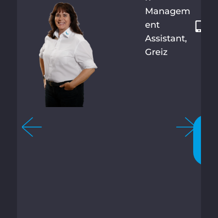
Managem
6
ent
1
Assistant,
4
Greiz
5
8
6
6
3
立
即
聊
天